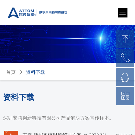
끠
ꁸ
ꂅ
回到顶部
首页
ꄲ
资料下载
ꁗ
0755-23207291
ꀥ
QQ客服
资料下载
微信公众号
深圳安腾创新科技有限公司产品解决方案宣传样本。