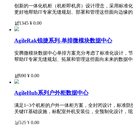
精密制冷
创新的一体化机柜（机柜即机房）设计理念，采用标准化
风冷房间级
更好地帮助IT专家无缝规划、部署和管理这些面向边缘
冷冻水房间级
风冷行级
넶
1345
¥ 0.00
冷冻水行级
机架式
一体式
AgileRak锐捷系列-单排微模块数据中心
液冷产品
冷板式液冷（L2L）
安腾微模块数据中心单排方案充分考虑了标准化设计，节
冷板式液冷（L2A）
帮助IT专家无缝规划、拓展和管理这些面向未来的数据
浸没式液冷
微模块数据中心
单柜型
넶
690
¥ 0.00
单排型
双排型
AgileHub系列户外柜数据中心
集装箱型
户外柜型
满足1~3个机柜的户外一体柜方案，全封闭设计，标准防
关键电源
关键IT基础设施，标配室外机安装位，全预制化设计，
UPS
精密配电
产品分类
넶
629
¥ 0.00
解决方案
服务支持