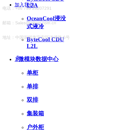
加入我们
L2A
电话：+86 755 23207291
OceanCool浸没
邮箱：Sales@attom.com.cn
式液冷
地址：中国深圳市宝安区洋涌路 6号
ByteCool CDU
L2L
ꁇ
微模块数据中心
单柜
单排
双排
集装箱
户外柜