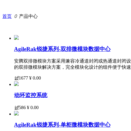
单柜型
单排型
双排型
首页
ꄲ
产品中心
集装箱型
户外柜型
关键电源
UPS
精密配电
AgileRak锐捷系列-双排微模块数据中心
解决方案
服务支持
安腾双排微模块方案采用兼容冷通道封闭或热通道封闭设
技术服务
的双排微模块解决方案，完全模块化设计的组件便于快速
资料下载
新闻洞察
넶
1677
¥ 0.00
成功案例
了解安腾
公司概况
动环监控系统
联系我们
넶
586
¥ 0.00
首页
AgileRak锐捷系列-单柜微模块数据中心
产品中心