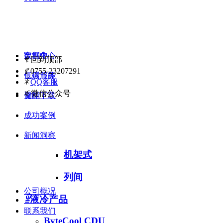
ꁇ
列间
解决方案
服务支持
风冷
数据中心
定制化
ꁸ
回到顶部
冷冻水
ꂅ
0755-23207291
低碳节能
售后服务
ꁗ
QQ客服
机架式
ꀥ
微信公众号
储能
资料下载
ꁇ
一体式
成功案例
顶置式
新闻洞察
机架式
关于我们
联系我们
列间
公司概况
ꁇ
液冷产品
联系我们
ByteCool CDU