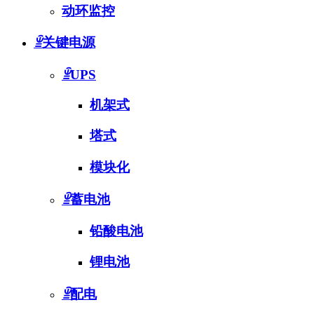
动环监控
ꁇ
关键电源
ꁇ
UPS
机架式
塔式
模块化
ꁇ
蓄电池
铅酸电池
锂电池
ꁇ
配电