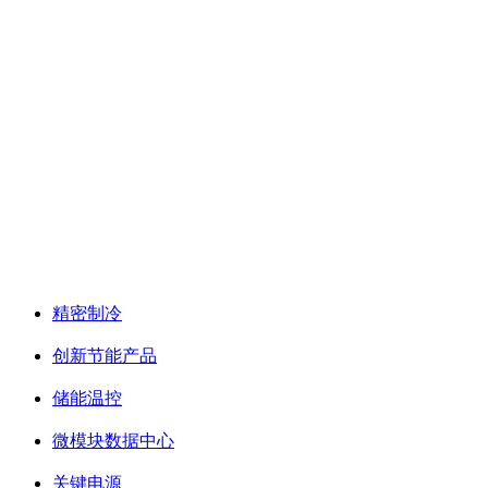
PRODUCT CLASSIFICATION
技术服务
资料下载
新闻洞察
成功案例
了解安腾
公司概况
联系我们
产品中心
精密制冷
ꁇ
精密制冷
创新节能产品
ꁇ
房间级
储能温控
风冷
微模块数据中心
冷冻水
关键电源